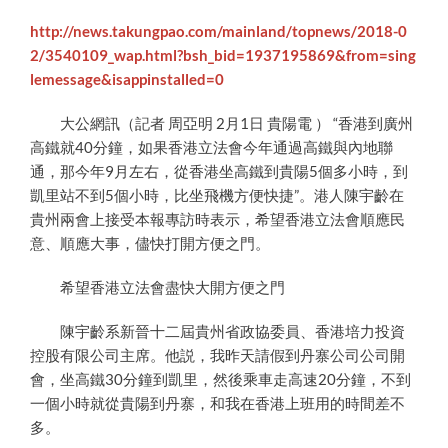
http://news.takungpao.com/mainland/topnews/2018-0
2/3540109_wap.html?bsh_bid=1937195869&from=sing
lemessage&isappinstalled=0
大公網訊（記者 周亞明
2
月
1
日 貴陽電 ） “香港到廣州
高鐵就
40
分鐘，如果香港立法會今年通過高鐵與內地聯
通，那今年
9
月左右，從香港坐高鐵到貴陽
5
個多小時，到
凱里站不到
5
個小時，比坐飛機方便快捷”。港人陳宇齡在
貴州兩會上接受本報專訪時表示，希望香港立法會順應民
意、順應大事，儘快打開方便之門。
希望香港立法會盡快大開方便之門
陳宇齡系新晉十二屆貴州省政協委員、香港培力投資
控股有限公司主席。他説，我昨天請假到丹寨公司公司開
會，坐高鐵
30
分鐘到凱里，然後乘車走高速
20
分鐘，不到
一個小時就從貴陽到丹寨，和我在香港上班用的時間差不
多。