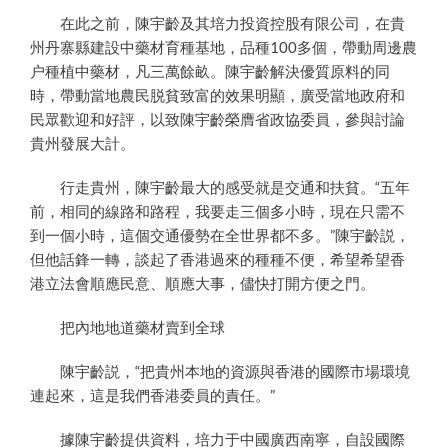
在此之前，陳宇齡及其培力投資控股有限公司，在貴
州丹寨縣建設中藥材育種基地，品種
100
多個，帶動周邊農
户種植中藥材，凡三萬餘畝。陳宇齡解決優質原料的同
時，帶動當地農民脱貧致富的效果明顯，廣受當地政府和
民眾歡迎和好評，以致陳宇齡榮膺省政協委員，參與討論
貴州發展大計。
行走貴州，陳宇齡最大的感受就是交通和扶貧。“五年
前，相同的線路和路程，我要走三個多小時，現在只需不
到一個小時，這個交通優勢在全世界都不多。”陳宇齡説，
但他話鋒一轉，談起了香港過來的種種不便，希望希望香
港立法會順應民意、順應大事，儘快打開方便之門。
把內地地道藥材賣到全球
陳宇齡説，“把貴州本地的資源與香港的國際市場環境
連起來，這是我們香港委員的責任。”
據陳宇齡提供資料，培力于中國廣西南寧，自設國際