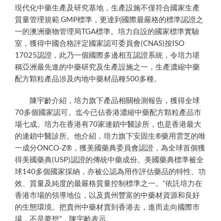
現代化中藥生產及研究基地，生產設施不僅符合國家生產
質量管理規範
GMP
標準，更達到國際最嚴格的標準認證之
一的澳洲藥物管理局
TGA
標準。培力自設的國家標準實驗
室，獲得中國合格評定國家認可委員會
(CNAS)
按
ISO
17025
認證，此乃一個國際多邊相互認證系統，令培力堪
稱亞洲最先進的中藥研究及生產設施之一，生產濃縮中藥
配方顆粒產品涉及內地中藥材品種
500
多種。
陳宇齡介紹，培力旗下產品相關檢測報告，獲得全球
70
多個國家認可。迄今已佔香港濃縮中藥配方顆粒產品市
場七成。培力在香港有
70
家連鎖中醫診所，也是香港最大
的連鎖中醫診所。他介紹，培力旗下安固生
®
藥用雲芝的唯
一成分
ONCO-Z®
，獲美國藥典委員會認證，為全球首個獲
得美國藥典
(USP)
認證的傳統中藥成份。美國藥典標準被全
球
140
多個國家採納，亦被公認為用作評估藥品的特性、功
效、質量及純度的最嚴格質量控制標準之一。“依託培力在
香港市場的領導地位，以及貴州豐富的中藥材資源和良好
的生態環境。把貴州中藥材賣到香港去，進而走向國際市
場，不是夢想”，陳宇齡表示。