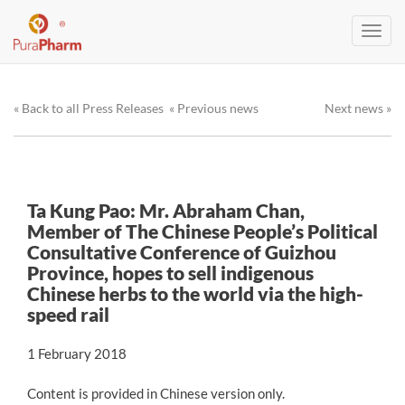
Toggl
navig
« Back to all Press Releases
« Previous news
Next news »
Ta Kung Pao: Mr. Abraham Chan,
Member of The Chinese People’s Political
Consultative Conference of Guizhou
Province, hopes to sell indigenous
Chinese herbs to the world via the high-
speed rail
1 February 2018
Content is provided in Chinese version only.