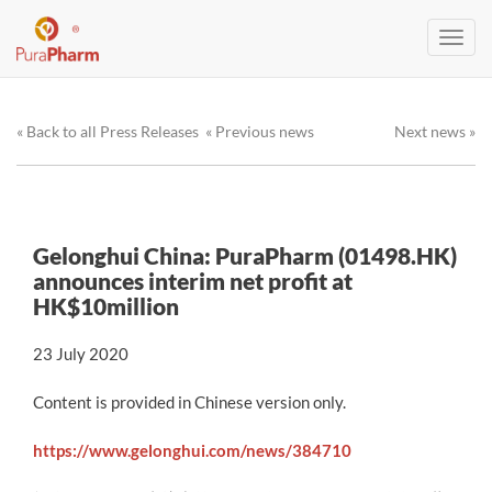
Toggl
navig
« Back to all Press Releases
« Previous news
Next news »
Gelonghui China: PuraPharm (01498.HK)
announces interim net profit at
HK$10million
23 July 2020
Content is provided in Chinese version only.
https://www.gelonghui.com/news/384710