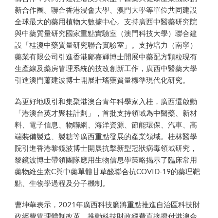
新合作圈。聯合香港浸會大學、澳門大學等單位共同建設
全球最大的藥用植物大數據中心。支持廣西中醫藥研究院
與中藥質量研究國家重點實驗室（澳門科技大學）聯合建
設「桂澳中藥質量研究聯合實驗室」。支持培力（南寧）
藥業有限公司引進香港鄺嘉輝博士開展中藥配方顆粒現有
生產線及藥房管理系統的技改創新工作，廣西中醫藥大學
引進澳門蕭建波博士開展壯瑤藥質量標準現代化研究。
為更好地吸引和集聚港澳台青年科學家入桂，廣西還啟動
「港澳台英才聚桂計劃」，首批支持領域為中醫藥、新材
料、電子信息、物聯網、海洋資源、節能環保、汽車、高
端裝備製造、製糖等廣西重點發展的產業領域。桂林醫學
院引進香港黎鏡波博士開展抗擊新型冠狀病毒領域研究，
黎鏡波博士帶領團隊應用生物信息學策略揭示了臨床常用
藥物維生素C與中藥單體甘草酸聯合抗COVID-19的藥理靶
點、生物學過程及分子機制。
曹坤華表示，2021年廣西科技廳將重點推進自治區科技財
政經費管理體制改革，推動科技財政經費直接撥付港澳合