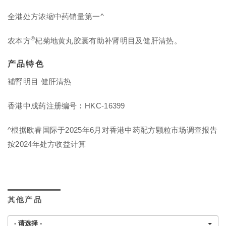
全港处方浓缩中药销量第一^
®
农本方
杞菊地黄丸胶囊有助补肾明目及健肝清热。
产品特色
補腎明目 健肝清热
香港中成药注册编号︰HKC-16399
^根据欧睿国际于2025年6月对香港中药配方颗粒市场调查报告
按2024年处方收益计算
其他产品
- 请选择 -