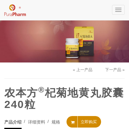
Toggl
navig
« 上一产品
下一产品 »
®
农本方
杞菊地黄丸胶囊
240粒
产品介绍
详细资料
规格
立即购买