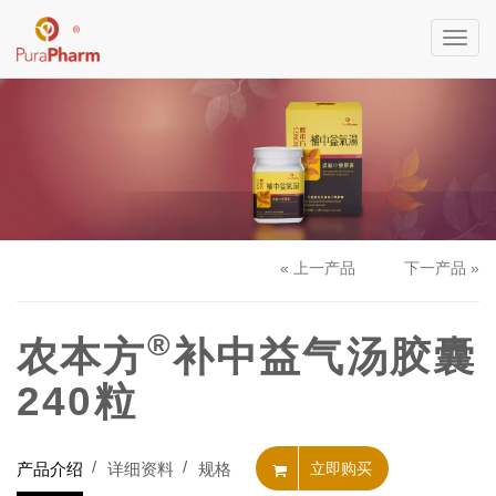
Toggl
navig
« 上一产品
下一产品 »
®
农本方
补中益气汤胶囊
240粒
产品介绍
详细资料
规格
立即购买