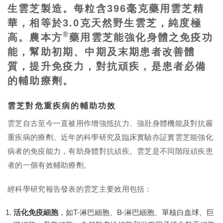
生雲芝製造。每粒含396毫克藥用雲芝精
華，相等於3.0克天然野生雲芝，純度極
®
高。農本方
藥用雲芝能強化身體之免疫功
能，幫助初期、中期及末期患者改善體
質，提升免疫力，對抗頑疾，是患者必備
的輔助療劑。
雲芝對危重疾病的輔助功效
雲芝自古至今一直被用作增強抵抗力、強壯身體機能及對抗嚴
重疾病的療劑。近年的科學研究及臨床實驗亦証實雲芝能強化
病者的免疫能力，有助身體對抗頑疾。雲芝是不同階段頑疾患
者的一個有效輔助療劑。
經科學研究報告發表的雲芝主要效用包括：
活化免疫細胞
，如T-淋巴細胞、B-淋巴細胞、單核白血球、巨