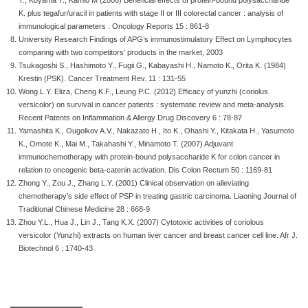
K. plus tegafur/uracil in patients with stage II or III colorectal cancer : analysis of
immunological parameters . Oncology Reports 15 : 861-8
University Research Findings of APG’s immunostimulatory Effect on Lymphocytes
comparing with two competitors’ products in the market, 2003
Tsukagoshi S., Hashimoto Y., Fugii G., Kabayashi H., Namoto K., Orita K. (1984)
Krestin (PSK). Cancer Treatment Rev. 11 : 131-55
Wong L.Y. Eliza, Cheng K.F., Leung P.C. (2012) Efficacy of yunzhi (coriolus
versicolor) on survival in cancer patients : systematic review and meta-analysis.
Recent Patents on Inflammation & Allergy Drug Discovery 6 : 78-87
Yamashita K., Ougolkov A.V., Nakazato H., Ito K., Ohashi Y., Kitakata H., Yasumoto
K., Omote K., Mai M., Takahashi Y., Minamoto T. (2007) Adjuvant
immunochemotherapy with protein-bound polysaccharide K for colon cancer in
relation to oncogenic beta-catenin activation. Dis Colon Rectum 50 : 1169-81
Zhong Y., Zou J., Zhang L.Y. (2001) Clinical observation on alleviating
chemotherapy’s side effect of PSP in treating gastric carcinoma. Liaoning Journal of
Traditional Chinese Medicine 28 : 668-9
Zhou Y.L., Hua J., Lin J., Tang K.X. (2007) Cytotoxic activities of coriolous
versicolor (Yunzhi) extracts on human liver cancer and breast cancer cell line. Afr J.
Biotechnol 6 : 1740-43