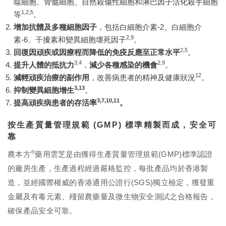
噬細胞、骨髓細胞、自然殺傷性細胞和淋巴因子活化殺手細胞
1,2,5
等
。
增加抗體及多種細胞因子
，包括白細胞介素-2、白細胞介
2,9
素-6、干擾素和變異細胞壞死因子
。
2,5
回復因頑疾或因療程而降低的免疫反應至正常水平
。
3,4
2,9
提升人體的抵抗力
，
減少各種感染的機會
。
12
減輕頑疾治療的副作用
，改善病患者的精神及健康狀況
。
3,13
抑制變異細胞增生
。
3,7,10,11
提高頑疾病患者的存活率
。
按生產質量管理規範 (GMP) 標準精製而成，安全可
靠
®
農本方
藥用雲芝是由獲得生產質量管理規範(GMP)標準認證
的廠房生產，生產過程經過嚴格監控，每批產品均於香港製
造，並經國際權威的香港通用公證行(SGS)獨立檢定，獲發重
金屬及有毒元素、殘留農藥量及微生物安全測試之合格報告，
確保產品安全可靠。