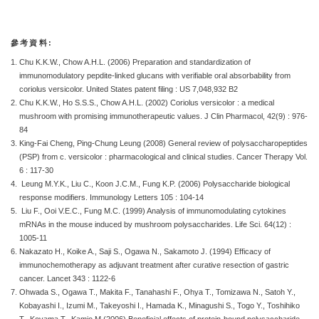
參考資料:
Chu K.K.W., Chow A.H.L. (2006) Preparation and standardization of
immunomodulatory pepdite-linked glucans with verifiable oral absorbability from
coriolus versicolor. United States patent filing : US 7,048,932 B2
Chu K.K.W., Ho S.S.S., Chow A.H.L. (2002) Coriolus versicolor : a medical
mushroom with promising immunotherapeutic values. J Clin Pharmacol, 42(9) : 976-
84
King-Fai Cheng, Ping-Chung Leung (2008) General review of polysaccharopeptides
(PSP) from c. versicolor : pharmacological and clinical studies. Cancer Therapy Vol.
6 : 117-30
Leung M.Y.K., Liu C., Koon J.C.M., Fung K.P. (2006) Polysaccharide biological
response modifiers. Immunology Letters 105 : 104-14
Liu F., Ooi V.E.C., Fung M.C. (1999) Analysis of immunomodulating cytokines
mRNAs in the mouse induced by mushroom polysaccharides. Life Sci. 64(12) :
1005-11
Nakazato H., Koike A., Saji S., Ogawa N., Sakamoto J. (1994) Efficacy of
immunochemotherapy as adjuvant treatment after curative resection of gastric
cancer. Lancet 343 : 1122-6
Ohwada S., Ogawa T., Makita F., Tanahashi F., Ohya T., Tomizawa N., Satoh Y.,
Kobayashi I., Izumi M., Takeyoshi I., Hamada K., Minagushi S., Togo Y., Toshihiko
T., Koyama T., Kamio M (2006) Beneficial effects of protein-bound polysaccharide