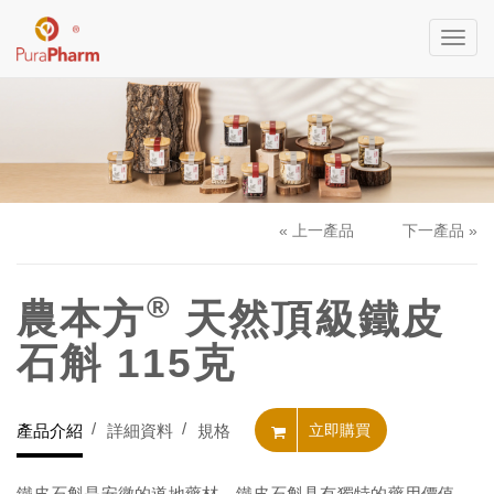
Toggl
navig
« 上一產品
下一產品 »
®
農本方
天然頂級鐵皮
石斛 115克
產品介紹
詳細資料
規格
立即購買
鐵皮石斛是安徽的道地藥材。鐵皮石斛具有獨特的藥用價值，