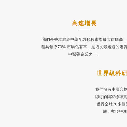
高速增長
我們是香港濃縮中藥配方顆粒市場最大供應商
穩具領導70% 市場佔有率，是增長最迅速的港
中醫藥企業之一。
世界級科
我們擁有中國合格評
認可的國家標準
獲得全球70多
施，亦獲得澳