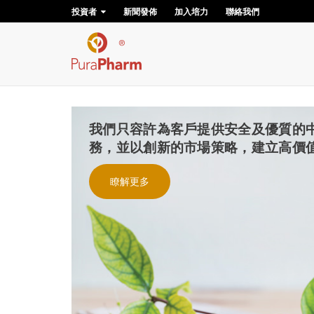
投資者
新聞發佈
加入培力
聯絡我們
公司資料
產品概覽
業務範圍
概覽
我們的團隊
保健養生系列
科研設
公司簡介
董事會
金靈芝
我們只容許為客戶提供安全及優質的
使命及核心價值
農本方源藥材系列
務，並以創新的市場策略，建立高價
公司里程碑
農本方天然純萃飲系列
農本方濃縮中藥膠囊系列
瞭解更多
烏髮濃男士專用特效配方
烏髮濃女士專用特效配方
烏髮濃男士專用健髮洗髮
烏髮濃女士專用健髮洗髮
心全一通
培力鼻敏感配方
培力補肝配方