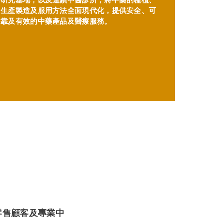
生產製造及服用方法全面現代化，提供安全、可
靠及有效的中藥產品及醫療服務。
零售顧客及專業中