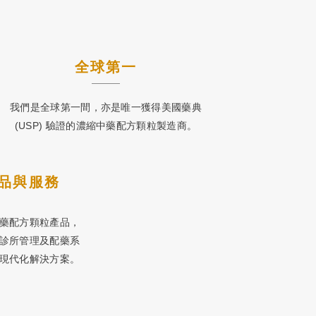
全球第一
我們是全球第一間，亦是唯一獲得美國藥典
(USP) 驗證的濃縮中藥配方顆粒製造商。
品與服務
藥配方顆粒產品，
診所管理及配藥系
現代化解決方案。