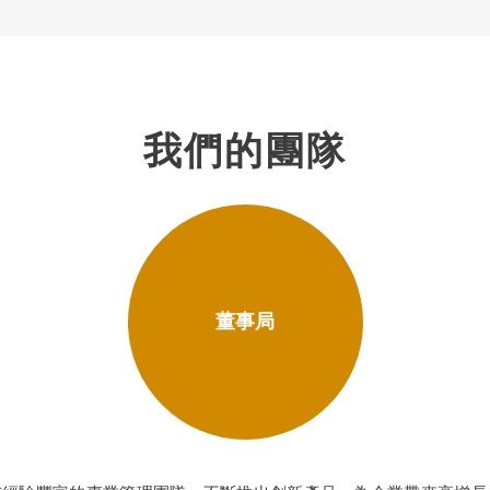
我們的團隊
董事局