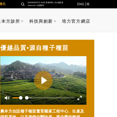
ENG
简
農本方診所
科技與創新
培力官方網店
質量
產品
應用研究
企業榮譽
優越品質•源自種子種苗
質量管理
我們致力於科研工作，不斷投放資金及其他資源
功能主導
全面質量控制
的研發團隊，並夥拍世界頂尖科研合作夥伴，進
安固生雲芝膠囊
工作。
益抗適標準化雲芝靈芝精華
農本方濃縮中藥配方顆粒
瞭解更多
Play
Mute
Enter
fullscreen
農本方自設種子種苗繁育國家工程中心、生產及
研究基地，以及連鎖中醫診所，將中藥的種植、