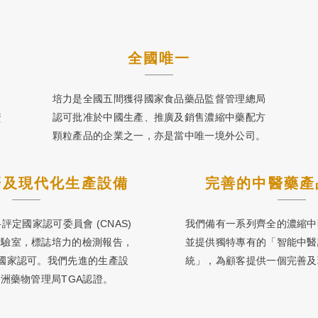
全國唯一
，
培力是全國五間獲得國家食品藥品監督管理總局
資
認可批准於中國生產、推廣及銷售濃縮中藥配方
顆粒產品的企業之一，亦是當中唯一境外公司。
研及現代化生產設備
完善的中醫藥產
定國家認可委員會 (CNAS)
我們備有一系列齊全的濃縮中
實驗室，標誌培力的檢測報告，
並提供獨特專有的「智能中醫
個國家認可。我們先進的生產設
統」，為顧客提供一個完善及
洲藥物管理局TGA認證。